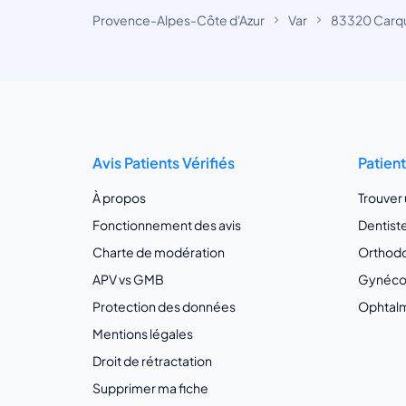
Provence-Alpes-Côte d'Azur
Var
83320 Carq
Avis Patients Vérifiés
Patien
À propos
Trouver
Fonctionnement des avis
Dentist
Charte de modération
Orthodo
APV vs GMB
Gynécol
Protection des données
Ophtalm
Mentions légales
Droit de rétractation
Supprimer ma fiche