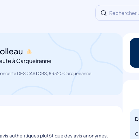
Rechercher un
olleau
eute à Carqueiranne
oncerte DES CASTORS, 83320 Carqueiranne
D
C
s avis authentiques plutôt que des avis anonymes.