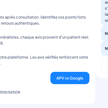
a
s
l
nts après consultation. Identifiez vos points forts
s
 retours authentiques.
N
éralistes, chaque avis provient d'un patient réel.
8.
N
tre plateforme. Les avis vérifiés renforcent votre
.
APV vs Google
imer ma fiche