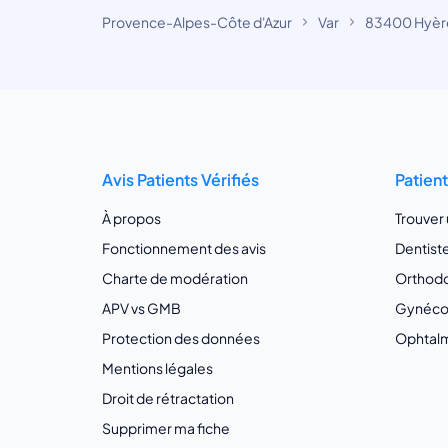
Provence-Alpes-Côte d'Azur
Var
83400 Hyèr
Avis Patients Vérifiés
Patien
À propos
Trouver
Fonctionnement des avis
Dentist
Charte de modération
Orthodo
APV vs GMB
Gynécol
Protection des données
Ophtalm
Mentions légales
Droit de rétractation
Supprimer ma fiche