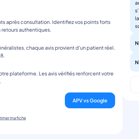
a
s
l
nts après consultation. Identifiez vos points forts
s
 retours authentiques.
N
éralistes, chaque avis provient d'un patient réel.
8.
N
tre plateforme. Les avis vérifiés renforcent votre
.
APV vs Google
imer ma fiche