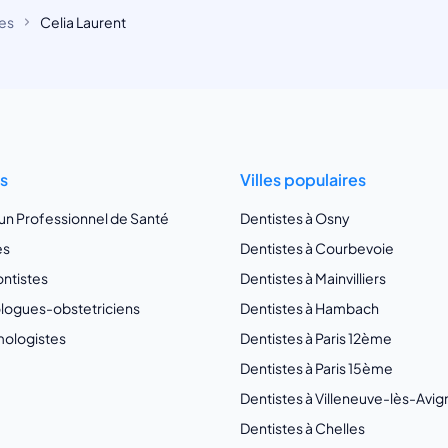
es
Celia Laurent
ts
Villes populaires
 un Professionnel de Santé
Dentistes à Osny
es
Dentistes à Courbevoie
ntistes
Dentistes à Mainvilliers
ogues-obstetriciens
Dentistes à Hambach
ologistes
Dentistes à Paris 12ème
Dentistes à Paris 15ème
Dentistes à Villeneuve-lès-Avi
Dentistes à Chelles