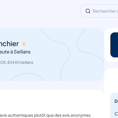
Rechercher un
nchier
ute à Seillans
S, 83440 Seillans
D
C
s avis authentiques plutôt que des avis anonymes.