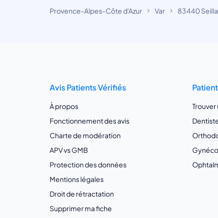
Provence-Alpes-Côte d'Azur
Var
83440 Seill
Avis Patients Vérifiés
Patien
À propos
Trouver
Fonctionnement des avis
Dentist
Charte de modération
Orthodo
APV vs GMB
Gynécol
Protection des données
Ophtalm
Mentions légales
Droit de rétractation
Supprimer ma fiche