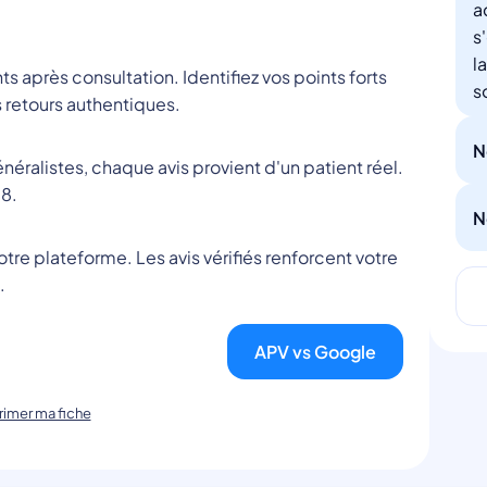
a
s
l
nts après consultation. Identifiez vos points forts
s
 retours authentiques.
N
éralistes, chaque avis provient d'un patient réel.
8.
N
tre plateforme. Les avis vérifiés renforcent votre
.
APV vs Google
imer ma fiche