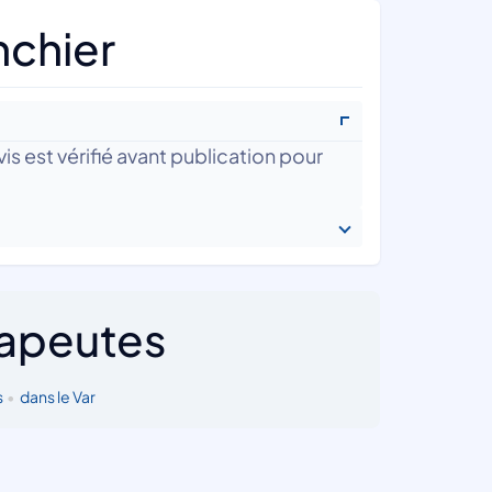
nchier
is est vérifié avant publication pour
rapeutes
s
•
dans le Var