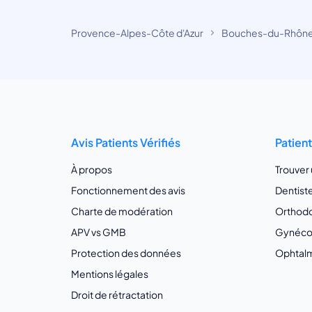
Provence-Alpes-Côte d'Azur
Bouches-du-Rhôn
Avis Patients Vérifiés
Patien
À propos
Trouver
Fonctionnement des avis
Dentist
Charte de modération
Orthodo
APV vs GMB
Gynécol
Protection des données
Ophtalm
Mentions légales
Droit de rétractation