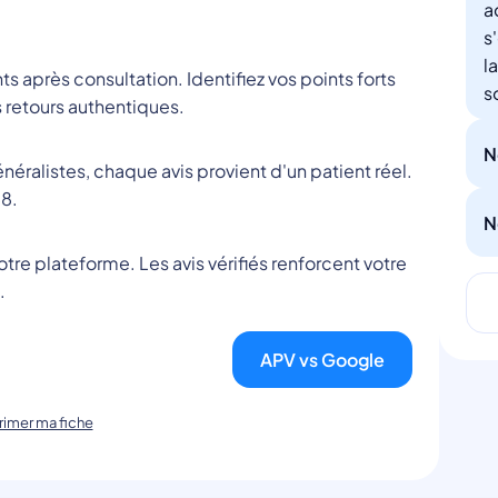
a
s
l
nts après consultation. Identifiez vos points forts
s
 retours authentiques.
N
éralistes, chaque avis provient d'un patient réel.
8.
N
tre plateforme. Les avis vérifiés renforcent votre
.
APV vs Google
imer ma fiche