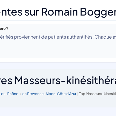
entes sur Romain Bogge
ero ?
 Vérifiés proviennent de patients authentifiés. Chaque av
res Masseurs-kinésithé
s-du-Rhône
•
en Provence-Alpes-Côte d'Azur
|
Top Masseurs-kinésit