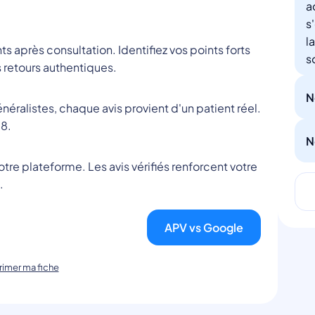
a
s
l
nts après consultation. Identifiez vos points forts
s
 retours authentiques.
N
éralistes, chaque avis provient d'un patient réel.
8.
N
tre plateforme. Les avis vérifiés renforcent votre
.
APV vs Google
imer ma fiche