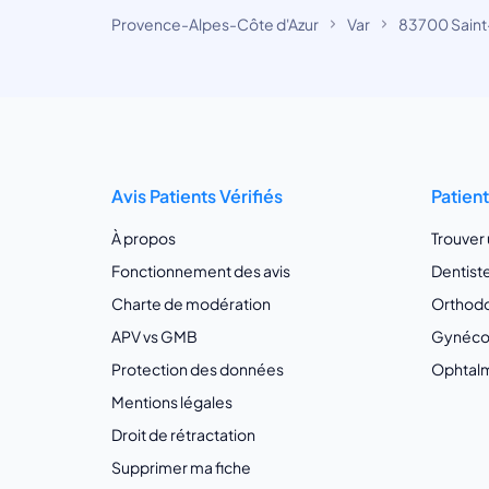
Provence-Alpes-Côte d'Azur
Var
83700 Saint
Avis Patients Vérifiés
Patien
À propos
Trouver
Fonctionnement des avis
Dentist
Charte de modération
Orthodo
APV vs GMB
Gynécol
Protection des données
Ophtalm
Mentions légales
Droit de rétractation
Supprimer ma fiche