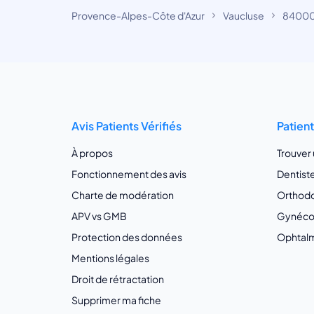
Provence-Alpes-Côte d'Azur
Vaucluse
84000
Avis Patients Vérifiés
Patien
À propos
Trouver
Fonctionnement des avis
Dentist
Charte de modération
Orthodo
APV vs GMB
Gynécol
Protection des données
Ophtalm
Mentions légales
Droit de rétractation
Supprimer ma fiche