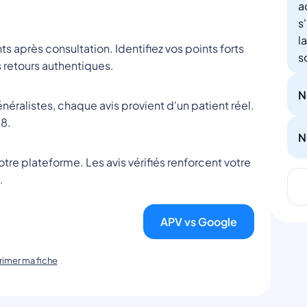
a
s
l
nts après consultation. Identifiez vos points forts
s
 retours authentiques.
N
éralistes, chaque avis provient d'un patient réel.
8.
N
tre plateforme. Les avis vérifiés renforcent votre
.
APV vs Google
imer ma fiche