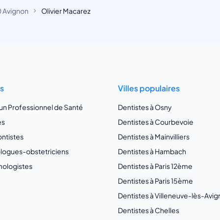
 Avignon
Olivier Macarez
ts
Villes populaires
 un Professionnel de Santé
Dentistes à Osny
es
Dentistes à Courbevoie
ntistes
Dentistes à Mainvilliers
ogues-obstetriciens
Dentistes à Hambach
ologistes
Dentistes à Paris 12ème
Dentistes à Paris 15ème
Dentistes à Villeneuve-lès-Avi
Dentistes à Chelles