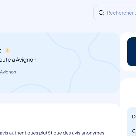
Rechercher un
z
eute à Avignon
 Avignon
D
C
s avis authentiques plutôt que des avis anonymes.