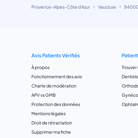
Provence-Alpes-Côte d'Azur
Vaucluse
84000
Avis Patients Vérifiés
Patien
À propos
Trouver
Fonctionnement des avis
Dentist
Charte de modération
Orthodo
APV vs GMB
Gynécol
Protection des données
Ophtalm
Mentions légales
Droit de rétractation
Supprimer ma fiche