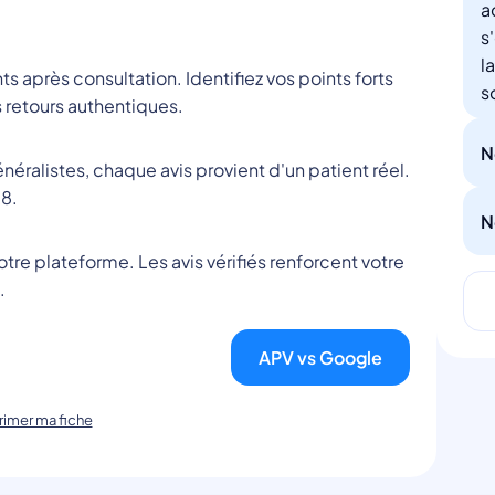
a
s
l
nts après consultation. Identifiez vos points forts
s
 retours authentiques.
N
éralistes, chaque avis provient d'un patient réel.
8.
N
tre plateforme. Les avis vérifiés renforcent votre
.
APV vs Google
imer ma fiche