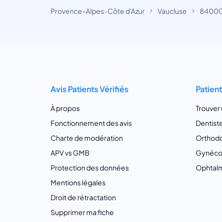
Provence-Alpes-Côte d'Azur
Vaucluse
84000
Avis Patients Vérifiés
Patien
À propos
Trouver
Fonctionnement des avis
Dentist
Charte de modération
Orthodo
APV vs GMB
Gynécol
Protection des données
Ophtalm
Mentions légales
Droit de rétractation
Supprimer ma fiche