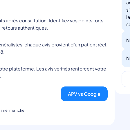
a
s
l
nts après consultation. Identifiez vos points forts
s
 retours authentiques.
N
éralistes, chaque avis provient d'un patient réel.
8.
N
tre plateforme. Les avis vérifiés renforcent votre
.
APV vs Google
imer ma fiche