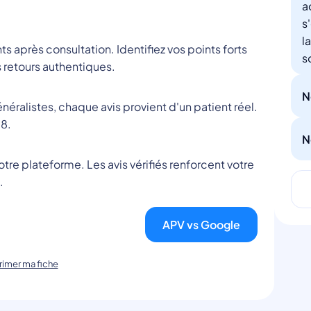
a
s
l
nts après consultation. Identifiez vos points forts
s
 retours authentiques.
N
éralistes, chaque avis provient d'un patient réel.
8.
N
tre plateforme. Les avis vérifiés renforcent votre
.
APV vs Google
imer ma fiche