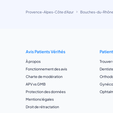
Provence-Alpes-Côte d'Azur
Bouches-du-Rhôn
Avis Patients Vérifiés
Patien
À propos
Trouver
Fonctionnement des avis
Dentist
Charte de modération
Orthodo
APV vs GMB
Gynécol
Protection des données
Ophtalm
Mentions légales
Droit de rétractation