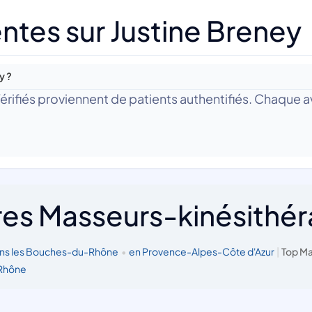
ntes sur Justine Breney
y ?
 Vérifiés proviennent de patients authentifiés. Chaque av
res Masseurs-kinésithé
ns les Bouches-du-Rhône
•
en Provence-Alpes-Côte d'Azur
|
Top Ma
-Rhône