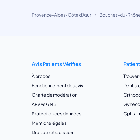
Provence-Alpes-Côte d'Azur
Bouches-du-Rhôn
Avis Patients Vérifiés
Patien
À propos
Trouver
Fonctionnement des avis
Dentist
Charte de modération
Orthodo
APV vs GMB
Gynécol
Protection des données
Ophtalm
Mentions légales
Droit de rétractation