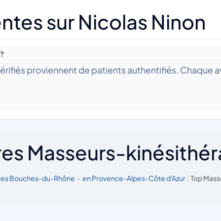
ntes sur Nicolas Ninon
 ?
 Vérifiés proviennent de patients authentifiés. Chaque av
res Masseurs-kinésithé
 les Bouches-du-Rhône
•
en Provence-Alpes-Côte d'Azur
|
Top Mass