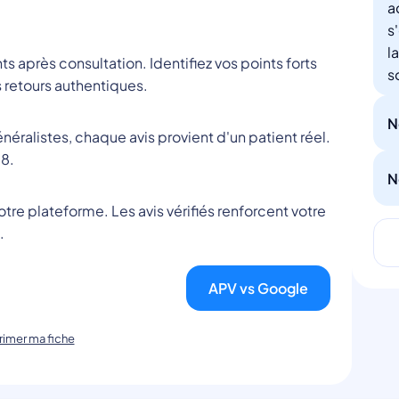
a
s
l
nts après consultation. Identifiez vos points forts
s
 retours authentiques.
N
éralistes, chaque avis provient d'un patient réel.
8.
N
tre plateforme. Les avis vérifiés renforcent votre
.
APV vs Google
imer ma fiche