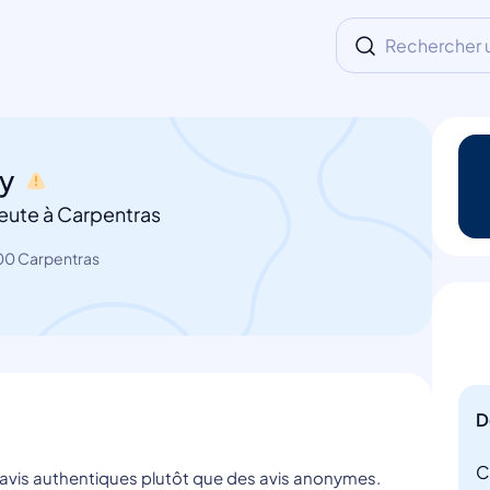
Rechercher un
dy
eute à Carpentras
00 Carpentras
D
C
s avis authentiques plutôt que des avis anonymes.