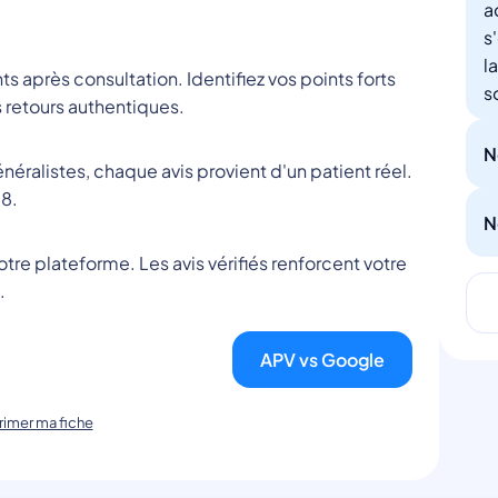
a
s
l
nts après consultation. Identifiez vos points forts
s
 retours authentiques.
N
éralistes, chaque avis provient d'un patient réel.
8.
N
tre plateforme. Les avis vérifiés renforcent votre
.
APV vs Google
imer ma fiche