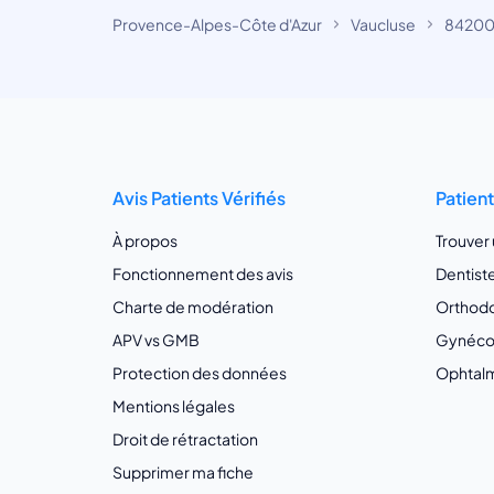
Provence-Alpes-Côte d'Azur
Vaucluse
84200
Avis Patients Vérifiés
Patien
À propos
Trouver
Fonctionnement des avis
Dentist
Charte de modération
Orthodo
APV vs GMB
Gynécol
Protection des données
Ophtalm
Mentions légales
Droit de rétractation
Supprimer ma fiche