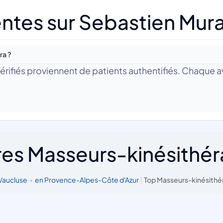
ntes sur Sebastien Mur
ra ?
 Vérifiés proviennent de patients authentifiés. Chaque av
res Masseurs-kinésithé
 Vaucluse
•
en Provence-Alpes-Côte d'Azur
|
Top Masseurs-kinésithé