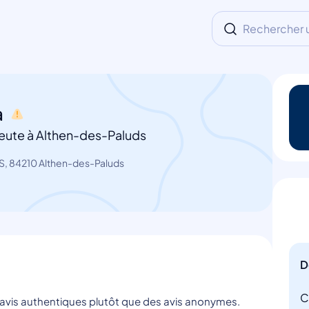
Rechercher un
a
eute à Althen-des-Paluds
S, 84210 Althen-des-Paluds
D
C
s avis authentiques plutôt que des avis anonymes.