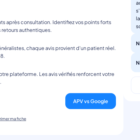
a
s
l
nts après consultation. Identifiez vos points forts
s
 retours authentiques.
N
éralistes, chaque avis provient d'un patient réel.
8.
N
tre plateforme. Les avis vérifiés renforcent votre
.
APV vs Google
imer ma fiche