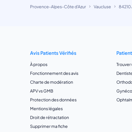
Provence-Alpes-Côte d'Azur
Vaucluse
84210 
Avis Patients Vérifiés
Patien
À propos
Trouver
Fonctionnement des avis
Dentist
Charte de modération
Orthodo
APV vs GMB
Gynécol
Protection des données
Ophtalm
Mentions légales
Droit de rétractation
Supprimer ma fiche