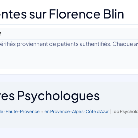
tes sur Florence Blin
?
 Vérifiés proviennent de patients authentifiés. Chaque av
res Psychologues
-de-Haute-Provence
•
en Provence-Alpes-Côte d'Azur
|
Top Psycholo