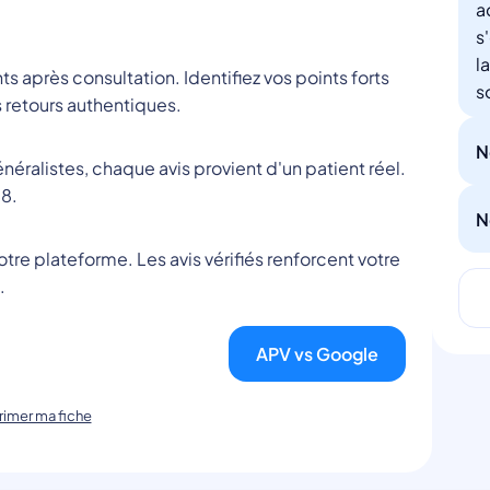
a
s
l
nts après consultation. Identifiez vos points forts
s
 retours authentiques.
N
éralistes, chaque avis provient d'un patient réel.
8.
N
tre plateforme. Les avis vérifiés renforcent votre
.
APV vs Google
imer ma fiche