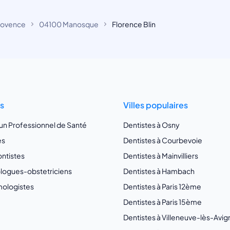
rovence
04100 Manosque
Florence Blin
ts
Villes populaires
 un Professionnel de Santé
Dentistes à Osny
es
Dentistes à Courbevoie
ntistes
Dentistes à Mainvilliers
ogues-obstetriciens
Dentistes à Hambach
ologistes
Dentistes à Paris 12ème
Dentistes à Paris 15ème
Dentistes à Villeneuve-lès-Avi