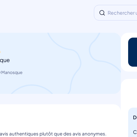
Rechercher un
sque
00 Manosque
D
C
s avis authentiques plutôt que des avis anonymes.