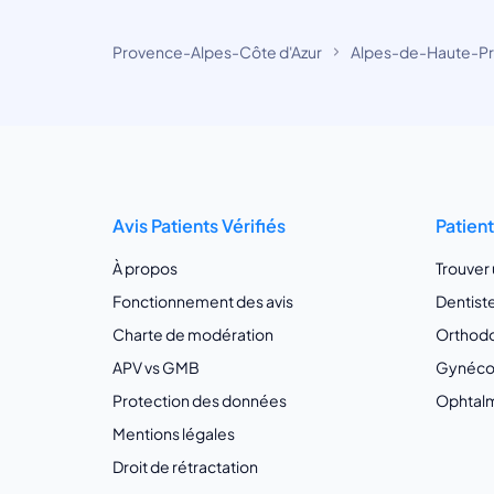
Provence-Alpes-Côte d'Azur
Alpes-de-Haute-P
Avis Patients Vérifiés
Patien
À propos
Trouver
Fonctionnement des avis
Dentist
Charte de modération
Orthodo
APV vs GMB
Gynécol
Protection des données
Ophtalm
Mentions légales
Droit de rétractation