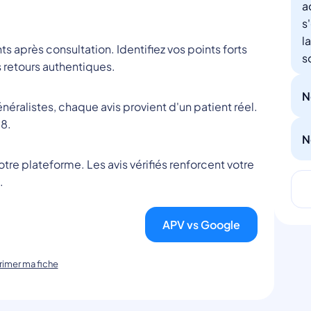
a
s
l
nts après consultation. Identifiez vos points forts
s
 retours authentiques.
N
éralistes, chaque avis provient d'un patient réel.
8.
N
tre plateforme. Les avis vérifiés renforcent votre
.
APV vs Google
imer ma fiche