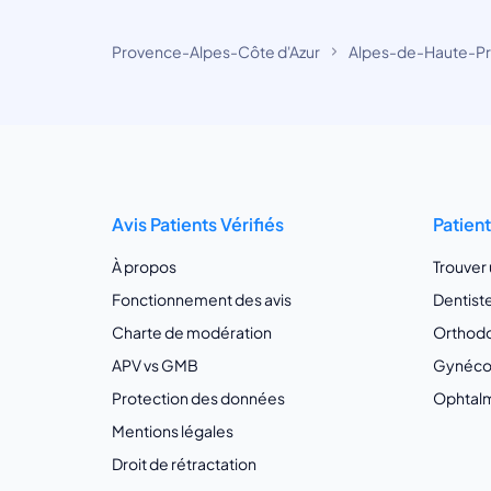
Provence-Alpes-Côte d'Azur
Alpes-de-Haute-P
Avis Patients Vérifiés
Patien
À propos
Trouver
Fonctionnement des avis
Dentist
Charte de modération
Orthodo
APV vs GMB
Gynécol
Protection des données
Ophtalm
Mentions légales
Droit de rétractation