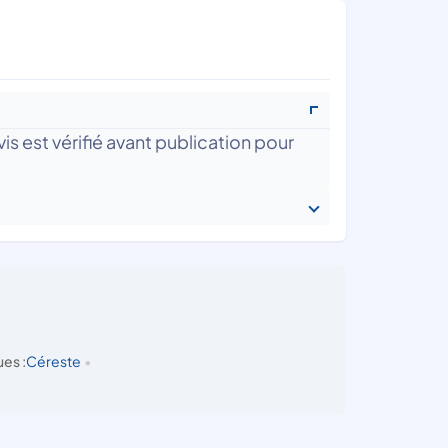
is est vérifié avant publication pour
es :
Céreste
•