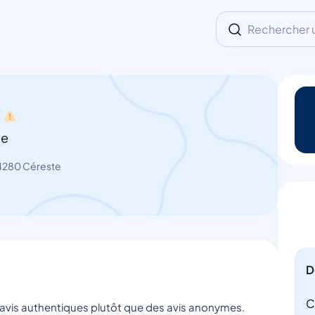
Rechercher un
te
4280 Céreste
D
C
s avis authentiques plutôt que des avis anonymes.