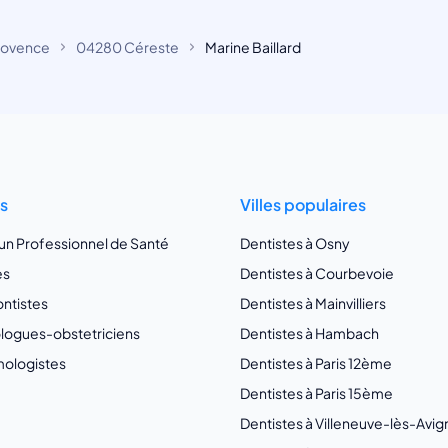
rovence
04280 Céreste
Marine Baillard
ts
Villes populaires
 un Professionnel de Santé
Dentistes à Osny
es
Dentistes à Courbevoie
ntistes
Dentistes à Mainvilliers
ogues-obstetriciens
Dentistes à Hambach
ologistes
Dentistes à Paris 12ème
Dentistes à Paris 15ème
Dentistes à Villeneuve-lès-Avi