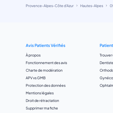
Provence-Alpes-Côte d'Azur
Hautes-Alpes
0
Avis Patients Vérifiés
Patien
À propos
Trouver
Fonctionnement des avis
Dentist
Charte de modération
Orthodo
APV vs GMB
Gynécol
Protection des données
Ophtalm
Mentions légales
Droit de rétractation
Supprimer ma fiche