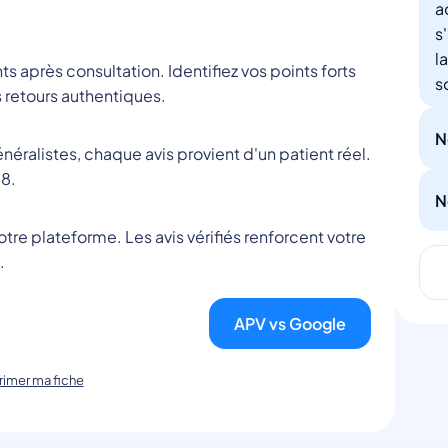
a
s
l
nts après consultation. Identifiez vos points forts
s
 retours authentiques.
N
éralistes, chaque avis provient d'un patient réel.
8.
N
tre plateforme. Les avis vérifiés renforcent votre
.
APV vs Google
imer ma fiche