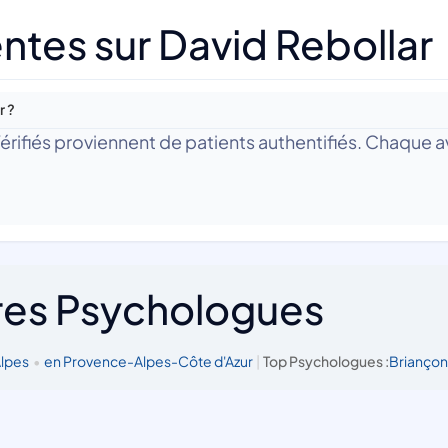
ntes sur David Rebollar
r ?
 Vérifiés proviennent de patients authentifiés. Chaque av
res Psychologues
Alpes
•
en Provence-Alpes-Côte d'Azur
|
Top Psychologues :
Brianço