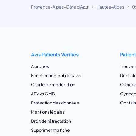
Provence-Alpes-Côte d'Azur
Hautes-Alpes
0
Avis Patients Vérifiés
Patien
À propos
Trouver
Fonctionnement des avis
Dentist
Charte de modération
Orthodo
APV vs GMB
Gynécol
Protection des données
Ophtalm
Mentions légales
Droit de rétractation
Supprimer ma fiche