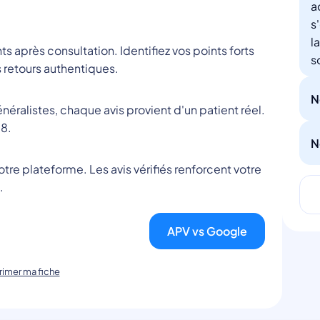
a
s
l
nts après consultation. Identifiez vos points forts
s
 retours authentiques.
N
éralistes, chaque avis provient d'un patient réel.
8.
N
tre plateforme. Les avis vérifiés renforcent votre
.
APV vs Google
imer ma fiche