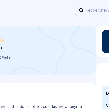
Rechercher un
n
00 Embrun
D
C
s avis authentiques plutôt que des avis anonymes.