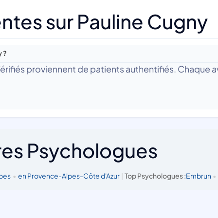
ntes sur Pauline Cugny
y ?
 Vérifiés proviennent de patients authentifiés. Chaque av
res Psychologues
lpes
•
en Provence-Alpes-Côte d'Azur
|
Top Psychologues :
Embrun
•