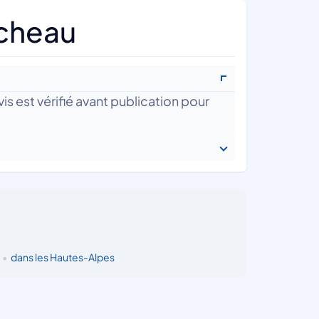
ucheau
is est vérifié avant publication pour
n
•
dans les Hautes-Alpes