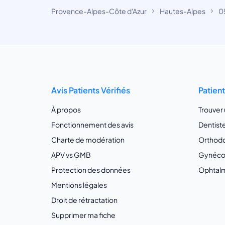
Provence-Alpes-Côte d'Azur
Hautes-Alpes
0
Avis Patients Vérifiés
Patien
À propos
Trouver
Fonctionnement des avis
Dentist
Charte de modération
Orthodo
APV vs GMB
Gynécol
Protection des données
Ophtalm
Mentions légales
Droit de rétractation
Supprimer ma fiche