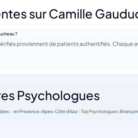
ntes sur Camille Gaud
ducheau ?
 Vérifiés proviennent de patients authentifiés. Chaque av
res Psychologues
Alpes
•
en Provence-Alpes-Côte d'Azur
|
Top Psychologues :
Brianço