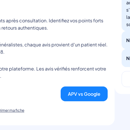
a
s
l
nts après consultation. Identifiez vos points forts
s
 retours authentiques.
N
éralistes, chaque avis provient d'un patient réel.
8.
N
tre plateforme. Les avis vérifiés renforcent votre
.
APV vs Google
imer ma fiche