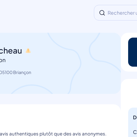
Rechercher un
ucheau
on
05100 Briançon
D
C
s avis authentiques plutôt que des avis anonymes.