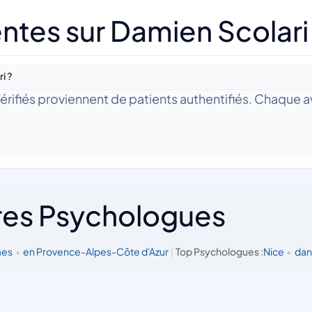
ntes sur Damien Scolari
i ?
 Vérifiés proviennent de patients authentifiés. Chaque av
res Psychologues
mes
•
en Provence-Alpes-Côte d'Azur
|
Top Psychologues :
Nice
•
dan