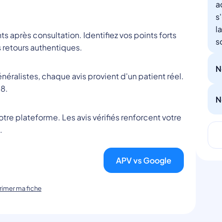
a
s
l
nts après consultation. Identifiez vos points forts
s
 retours authentiques.
N
éralistes, chaque avis provient d'un patient réel.
8.
N
tre plateforme. Les avis vérifiés renforcent votre
.
APV vs Google
imer ma fiche