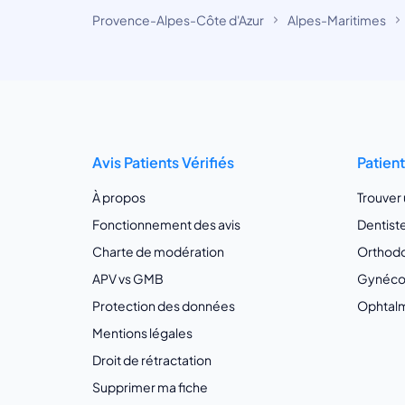
Provence-Alpes-Côte d'Azur
Alpes-Maritimes
Avis Patients Vérifiés
Patien
À propos
Trouver
Fonctionnement des avis
Dentist
Charte de modération
Orthodo
APV vs GMB
Gynécol
Protection des données
Ophtalm
Mentions légales
Droit de rétractation
Supprimer ma fiche