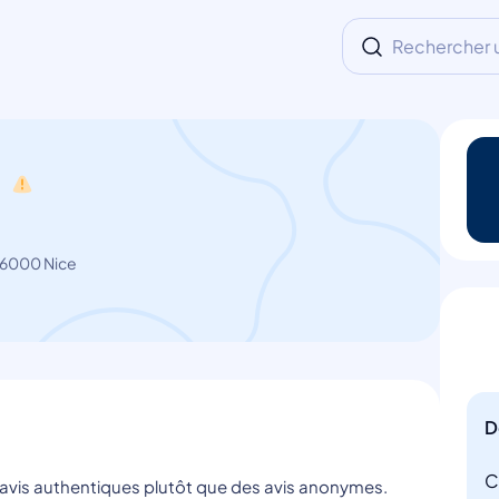
Rechercher un
i
06000 Nice
D
C
s avis authentiques plutôt que des avis anonymes.