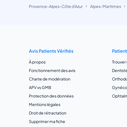
Provence-Alpes-Côte d'Azur
Alpes-Maritimes
Avis Patients Vérifiés
Patien
À propos
Trouver
Fonctionnement des avis
Dentist
Charte de modération
Orthodo
APV vs GMB
Gynécol
Protection des données
Ophtalm
Mentions légales
Droit de rétractation
Supprimer ma fiche