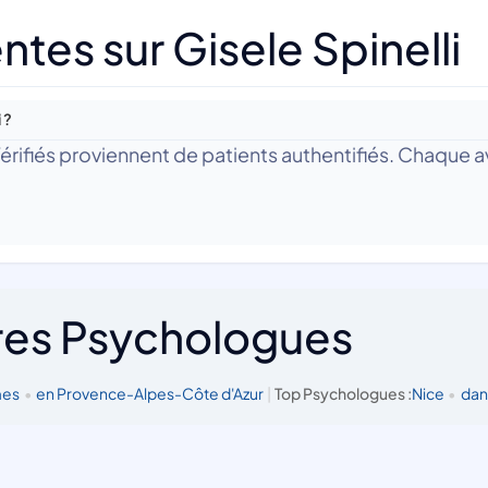
tes sur Gisele Spinelli
 ?
 Vérifiés proviennent de patients authentifiés. Chaque av
res Psychologues
mes
•
en Provence-Alpes-Côte d'Azur
|
Top Psychologues :
Nice
•
dan