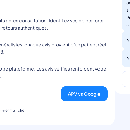
a
s
l
nts après consultation. Identifiez vos points forts
s
 retours authentiques.
N
éralistes, chaque avis provient d'un patient réel.
8.
N
tre plateforme. Les avis vérifiés renforcent votre
.
APV vs Google
imer ma fiche