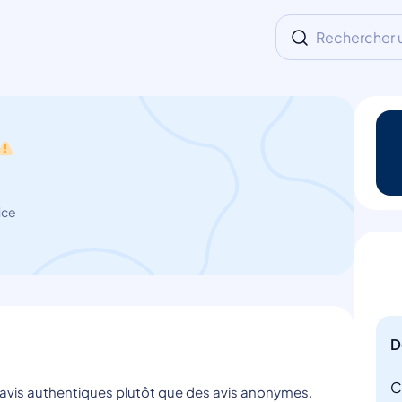
Rechercher un
ice
D
C
s avis authentiques plutôt que des avis anonymes.