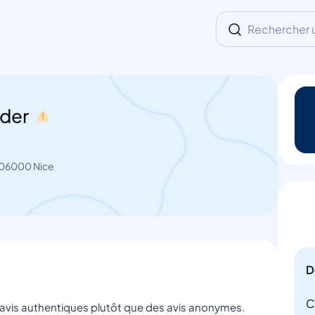
Rechercher un
lder
 06000 Nice
D
C
s avis authentiques plutôt que des avis anonymes.