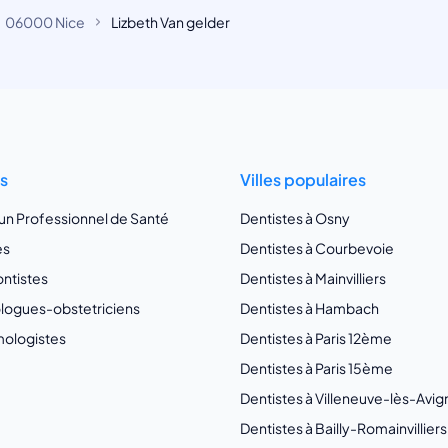
06000 Nice
Lizbeth Van gelder
ts
Villes populaires
 un Professionnel de Santé
Dentistes à Osny
es
Dentistes à Courbevoie
ntistes
Dentistes à Mainvilliers
ogues-obstetriciens
Dentistes à Hambach
ologistes
Dentistes à Paris 12ème
Dentistes à Paris 15ème
Dentistes à Villeneuve-lès-Avi
Dentistes à Bailly-Romainvilliers