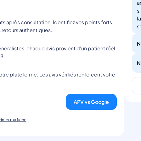
a
s
l
nts après consultation. Identifiez vos points forts
s
 retours authentiques.
N
éralistes, chaque avis provient d'un patient réel.
8.
N
tre plateforme. Les avis vérifiés renforcent votre
.
APV vs Google
imer ma fiche