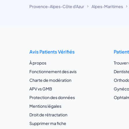
Provence-Alpes-Côte d'Azur
Alpes-Maritimes
Avis Patients Vérifiés
Patien
À propos
Trouver
Fonctionnement des avis
Dentist
Charte de modération
Orthodo
APV vs GMB
Gynécol
Protection des données
Ophtalm
Mentions légales
Droit de rétractation
Supprimer ma fiche