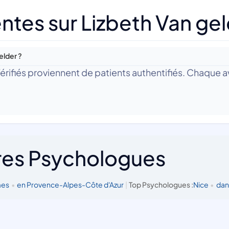
ntes sur Lizbeth Van ge
elder ?
 Vérifiés proviennent de patients authentifiés. Chaque av
res Psychologues
mes
•
en Provence-Alpes-Côte d'Azur
|
Top Psychologues :
Nice
•
dan