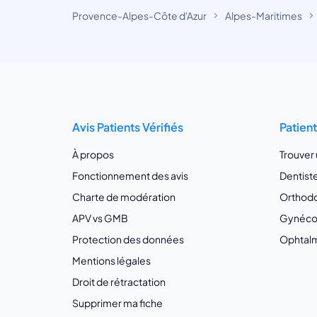
Provence-Alpes-Côte d'Azur
Alpes-Maritimes
Avis Patients Vérifiés
Patien
À propos
Trouver
Fonctionnement des avis
Dentist
Charte de modération
Orthodo
APV vs GMB
Gynécol
Protection des données
Ophtalm
Mentions légales
Droit de rétractation
Supprimer ma fiche