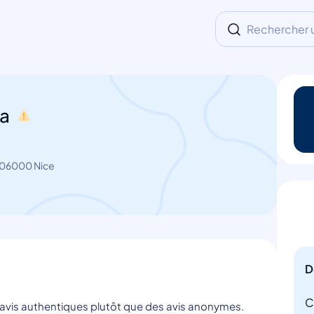
Rechercher un
la
 06000 Nice
D
C
s avis authentiques plutôt que des avis anonymes.