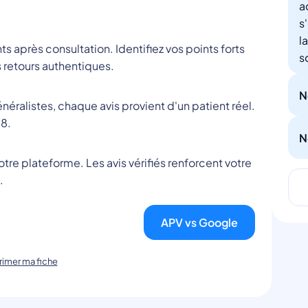
a
s
l
nts après consultation. Identifiez vos points forts
s
 retours authentiques.
N
éralistes, chaque avis provient d'un patient réel.
8.
N
tre plateforme. Les avis vérifiés renforcent votre
.
APV vs Google
imer ma fiche