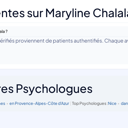
tes sur Maryline Chalal
ala ?
 Vérifiés proviennent de patients authentifiés. Chaque av
res Psychologues
mes
•
en Provence-Alpes-Côte d'Azur
|
Top Psychologues :
Nice
•
dan