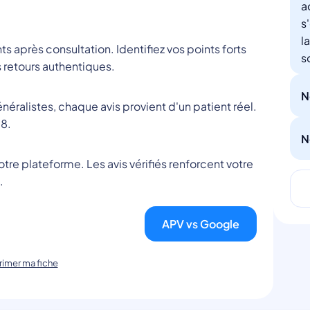
a
s
l
nts après consultation. Identifiez vos points forts
s
 retours authentiques.
N
éralistes, chaque avis provient d'un patient réel.
8.
N
tre plateforme. Les avis vérifiés renforcent votre
.
APV vs Google
imer ma fiche