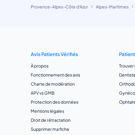
Provence-Alpes-Côte d'Azur
Alpes-Maritimes
Avis Patients Vérifiés
Patien
À propos
Trouver
Fonctionnement des avis
Dentist
Charte de modération
Orthodo
APV vs GMB
Gynécol
Protection des données
Ophtalm
Mentions légales
Droit de rétractation
Supprimer ma fiche