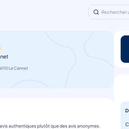
Rechercher un
nnet
06110 Le Cannet
D
C
s avis authentiques plutôt que des avis anonymes.