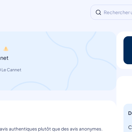
Rechercher un
n
nnet
0 Le Cannet
D
C
s avis authentiques plutôt que des avis anonymes.