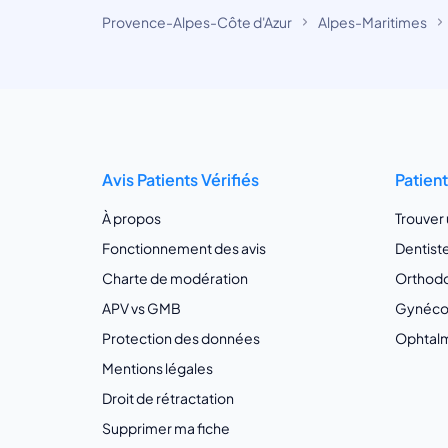
Provence-Alpes-Côte d'Azur
Alpes-Maritimes
Avis Patients Vérifiés
Patien
À propos
Trouver
Fonctionnement des avis
Dentist
Charte de modération
Orthodo
APV vs GMB
Gynécol
Protection des données
Ophtalm
Mentions légales
Droit de rétractation
Supprimer ma fiche