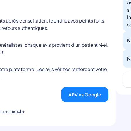
a
s
l
nts après consultation. Identifiez vos points forts
s
 retours authentiques.
N
éralistes, chaque avis provient d'un patient réel.
8.
N
tre plateforme. Les avis vérifiés renforcent votre
.
APV vs Google
imer ma fiche