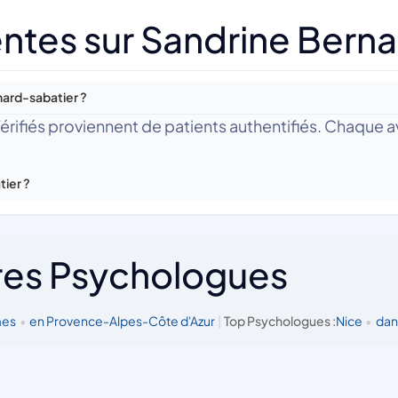
ntes sur Sandrine Berna
nard-sabatier ?
 Vérifiés proviennent de patients authentifiés. Chaque av
tier ?
res Psychologues
mes
•
en Provence-Alpes-Côte d'Azur
|
Top Psychologues :
Nice
•
dan