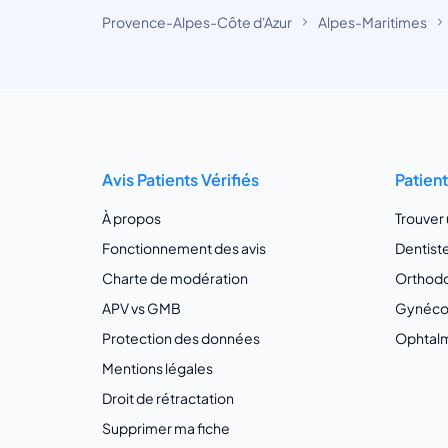
Provence-Alpes-Côte d'Azur
Alpes-Maritimes
Avis Patients Vérifiés
Patien
À propos
Trouver
Fonctionnement des avis
Dentist
Charte de modération
Orthodo
APV vs GMB
Gynécol
Protection des données
Ophtalm
Mentions légales
Droit de rétractation
Supprimer ma fiche