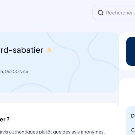
Rechercher un
ard-sabatier
la, 06200 Nice
D
er ?
C
s avis authentiques plutôt que des avis anonymes.