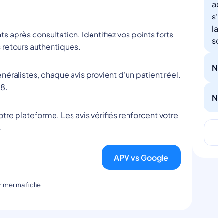
a
s
l
nts après consultation. Identifiez vos points forts
s
 retours authentiques.
N
éralistes, chaque avis provient d'un patient réel.
8.
N
tre plateforme. Les avis vérifiés renforcent votre
.
APV vs Google
imer ma fiche