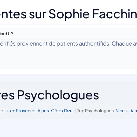
ntes sur Sophie Facchin
netti ?
 Vérifiés proviennent de patients authentifiés. Chaque av
res Psychologues
mes
•
en Provence-Alpes-Côte d'Azur
|
Top Psychologues :
Nice
•
dan