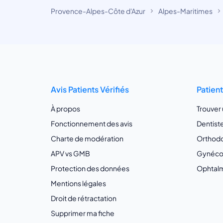
Provence-Alpes-Côte d'Azur
Alpes-Maritimes
Avis Patients Vérifiés
Patien
À propos
Trouver
Fonctionnement des avis
Dentist
Charte de modération
Orthodo
APV vs GMB
Gynécol
Protection des données
Ophtalm
Mentions légales
Droit de rétractation
Supprimer ma fiche