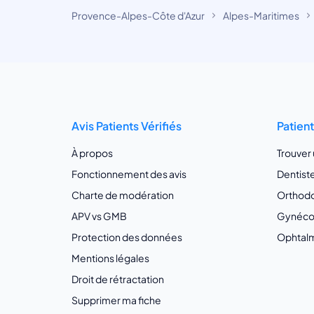
Provence-Alpes-Côte d'Azur
Alpes-Maritimes
Avis Patients Vérifiés
Patien
À propos
Trouver
Fonctionnement des avis
Dentist
Charte de modération
Orthodo
APV vs GMB
Gynécol
Protection des données
Ophtalm
Mentions légales
Droit de rétractation
Supprimer ma fiche