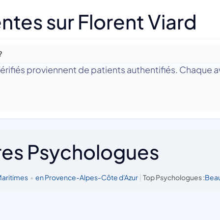
tes sur Florent Viard
?
 Vérifiés proviennent de patients authentifiés. Chaque av
res Psychologues
Maritimes
•
en Provence-Alpes-Côte d'Azur
|
Top Psychologues :
Beau