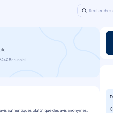
Rechercher un
leil
6240 Beausoleil
D
C
s avis authentiques plutôt que des avis anonymes.