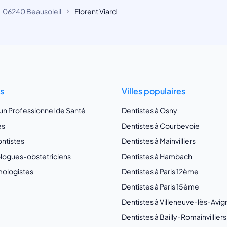
06240 Beausoleil
Florent Viard
ts
Villes populaires
 un Professionnel de Santé
Dentistes à Osny
es
Dentistes à Courbevoie
ntistes
Dentistes à Mainvilliers
ogues-obstetriciens
Dentistes à Hambach
ologistes
Dentistes à Paris 12ème
Dentistes à Paris 15ème
Dentistes à Villeneuve-lès-Avi
Dentistes à Bailly-Romainvilliers