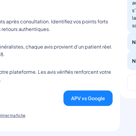
a
s
l
nts après consultation. Identifiez vos points forts
s
 retours authentiques.
N
éralistes, chaque avis provient d'un patient réel.
8.
N
tre plateforme. Les avis vérifiés renforcent votre
.
APV vs Google
imer ma fiche