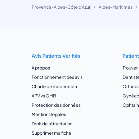
Provence-Alpes-Côte d'Azur
Alpes-Maritimes
Avis Patients Vérifiés
Patien
À propos
Trouver
Fonctionnement des avis
Dentist
Charte de modération
Orthodo
APV vs GMB
Gynécol
Protection des données
Ophtalm
Mentions légales
Droit de rétractation
Supprimer ma fiche