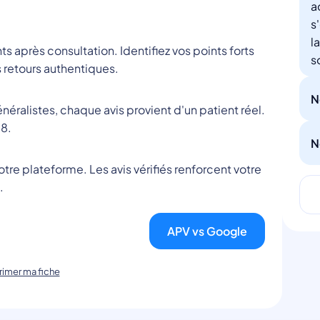
a
s
l
nts après consultation. Identifiez vos points forts
s
 retours authentiques.
N
éralistes, chaque avis provient d'un patient réel.
8.
N
tre plateforme. Les avis vérifiés renforcent votre
.
APV vs Google
imer ma fiche