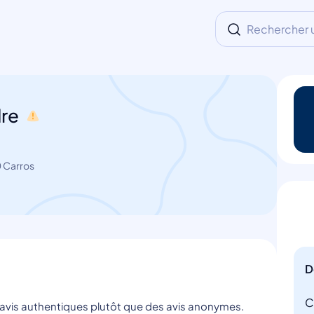
Rechercher un
dre
0 Carros
D
C
s avis authentiques plutôt que des avis anonymes.