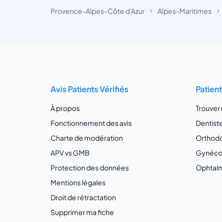
Provence-Alpes-Côte d'Azur
Alpes-Maritimes
Avis Patients Vérifiés
Patien
À propos
Trouver
Fonctionnement des avis
Dentist
Charte de modération
Orthodo
APV vs GMB
Gynécol
Protection des données
Ophtalm
Mentions légales
Droit de rétractation
Supprimer ma fiche