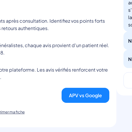
a
s
l
nts après consultation. Identifiez vos points forts
s
 retours authentiques.
N
éralistes, chaque avis provient d'un patient réel.
8.
N
tre plateforme. Les avis vérifiés renforcent votre
.
APV vs Google
imer ma fiche