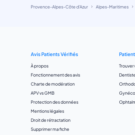
Provence-Alpes-Côte d'Azur
Alpes-Maritimes
Avis Patients Vérifiés
Patien
À propos
Trouver
Fonctionnement des avis
Dentist
Charte de modération
Orthodo
APV vs GMB
Gynécol
Protection des données
Ophtalm
Mentions légales
Droit de rétractation
Supprimer ma fiche