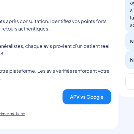
a
s
l
nts après consultation. Identifiez vos points forts
s
 retours authentiques.
N
éralistes, chaque avis provient d'un patient réel.
8.
N
tre plateforme. Les avis vérifiés renforcent votre
.
APV vs Google
imer ma fiche