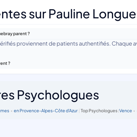
ntes sur Pauline Longue
uebray parent ?
 Vérifiés proviennent de patients authentifiés. Chaque av
rent ?
res Psychologues
times
•
en Provence-Alpes-Côte d'Azur
|
Top Psychologues :
Vence
•