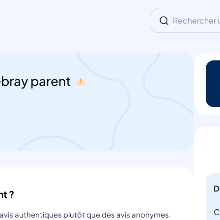
Rechercher un
ebray parent
D
nt ?
C
s avis authentiques plutôt que des avis anonymes.