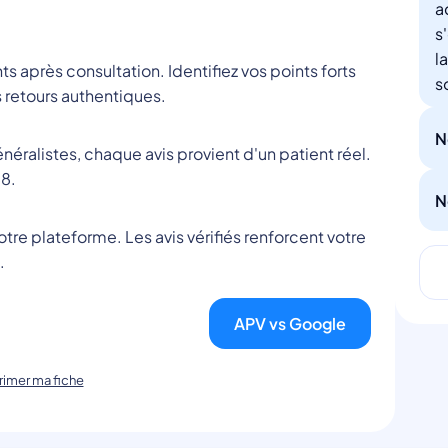
a
s
l
nts après consultation. Identifiez vos points forts
s
 retours authentiques.
N
éralistes, chaque avis provient d'un patient réel.
8.
N
tre plateforme. Les avis vérifiés renforcent votre
.
APV vs Google
imer ma fiche