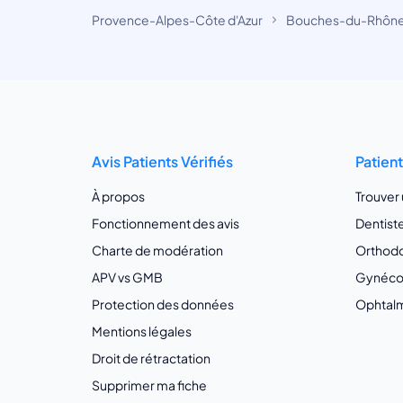
Provence-Alpes-Côte d'Azur
Bouches-du-Rhôn
Avis Patients Vérifiés
Patien
À propos
Trouver
Fonctionnement des avis
Dentist
Charte de modération
Orthodo
APV vs GMB
Gynécol
Protection des données
Ophtalm
Mentions légales
Droit de rétractation
Supprimer ma fiche