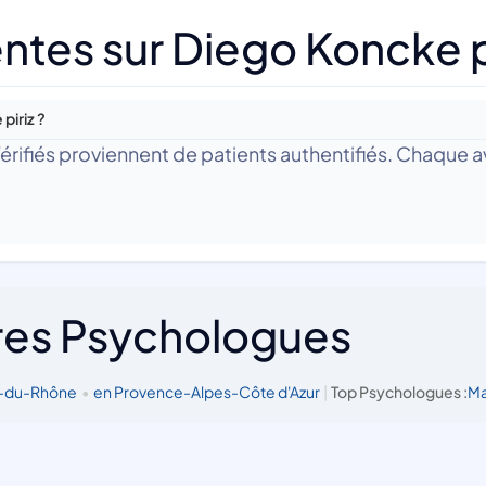
ntes sur Diego Koncke p
piriz ?
 Vérifiés proviennent de patients authentifiés. Chaque av
res Psychologues
s-du-Rhône
•
en Provence-Alpes-Côte d'Azur
|
Top Psychologues :
Ma