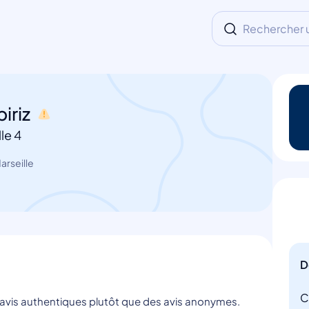
Rechercher un
iriz
le 4
rseille
D
C
s avis authentiques plutôt que des avis anonymes.