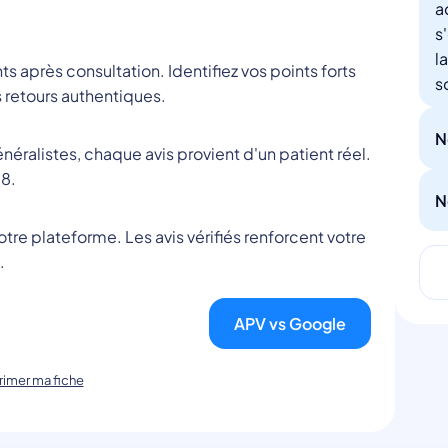
a
s
l
nts après consultation. Identifiez vos points forts
s
 retours authentiques.
N
éralistes, chaque avis provient d'un patient réel.
8.
N
tre plateforme. Les avis vérifiés renforcent votre
.
APV vs Google
imer ma fiche