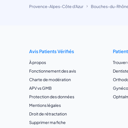
Provence-Alpes-Côte d'Azur
Bouches-du-Rhôn
Avis Patients Vérifiés
Patien
À propos
Trouver
Fonctionnement des avis
Dentist
Charte de modération
Orthodo
APV vs GMB
Gynécol
Protection des données
Ophtalm
Mentions légales
Droit de rétractation
Supprimer ma fiche