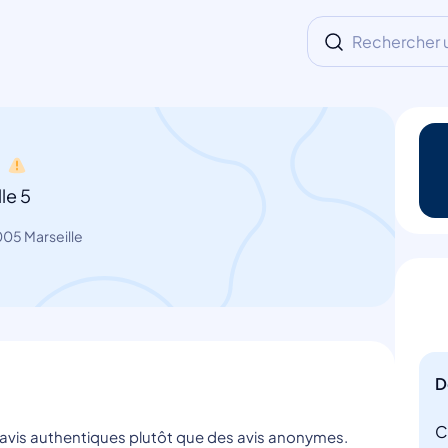
Rechercher un
u
le 5
005 Marseille
D
C
s avis authentiques plutôt que des avis anonymes.