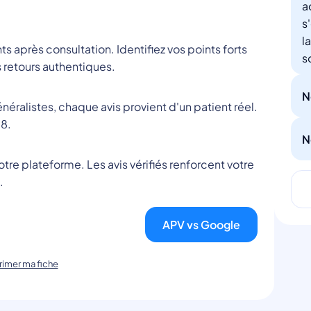
a
s
l
nts après consultation. Identifiez vos points forts
s
 retours authentiques.
N
éralistes, chaque avis provient d'un patient réel.
8.
N
tre plateforme. Les avis vérifiés renforcent votre
.
APV vs Google
imer ma fiche