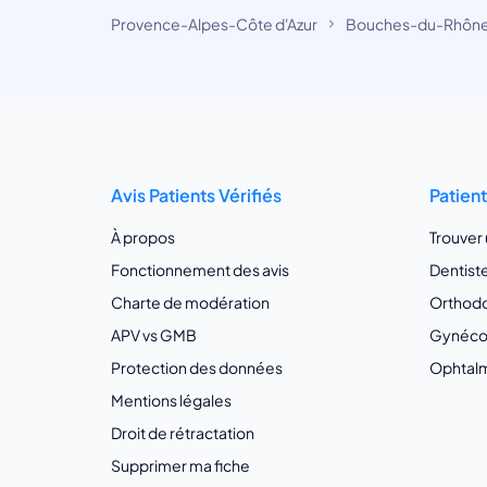
Provence-Alpes-Côte d'Azur
Bouches-du-Rhôn
Avis Patients Vérifiés
Patien
À propos
Trouver
Fonctionnement des avis
Dentist
Charte de modération
Orthodo
APV vs GMB
Gynécol
Protection des données
Ophtalm
Mentions légales
Droit de rétractation
Supprimer ma fiche