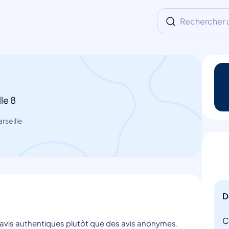
Rechercher un
le 8
rseille
D
C
s avis authentiques plutôt que des avis anonymes.