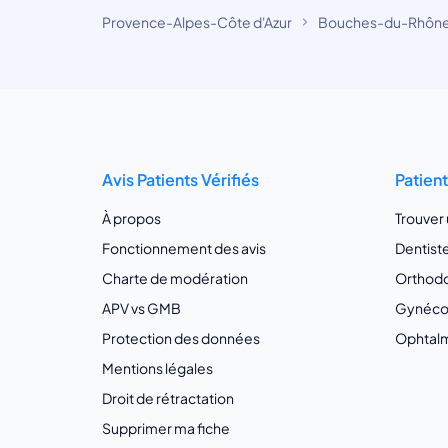
Provence-Alpes-Côte d'Azur
Bouches-du-Rhôn
Avis Patients Vérifiés
Patien
À propos
Trouver
Fonctionnement des avis
Dentist
Charte de modération
Orthodo
APV vs GMB
Gynécol
Protection des données
Ophtalm
Mentions légales
Droit de rétractation
Supprimer ma fiche