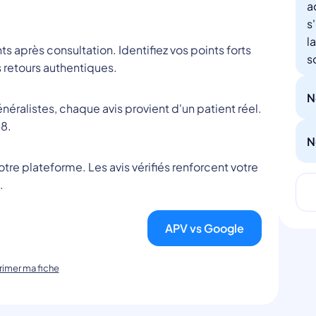
a
s
l
nts après consultation. Identifiez vos points forts
s
 retours authentiques.
N
éralistes, chaque avis provient d'un patient réel.
8.
N
tre plateforme. Les avis vérifiés renforcent votre
.
APV vs Google
imer ma fiche