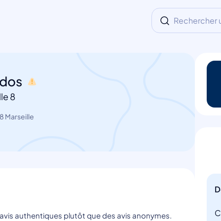
Rechercher un
ados
le 8
 Marseille
D
C
s avis authentiques plutôt que des avis anonymes.