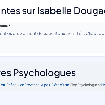
ntes sur Isabelle Doug
gados ?
 Vérifiés proviennent de patients authentifiés. Chaque av
res Psychologues
s-du-Rhône
•
en Provence-Alpes-Côte d'Azur
|
Top Psychologues :
Ma