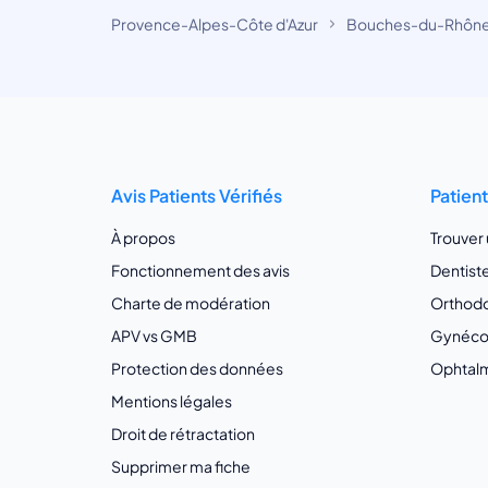
Provence-Alpes-Côte d'Azur
Bouches-du-Rhôn
Avis Patients Vérifiés
Patien
À propos
Trouver
Fonctionnement des avis
Dentist
Charte de modération
Orthodo
APV vs GMB
Gynécol
Protection des données
Ophtalm
Mentions légales
Droit de rétractation
Supprimer ma fiche