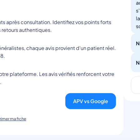
a
s
l
nts après consultation. Identifiez vos points forts
s
 retours authentiques.
N
éralistes, chaque avis provient d'un patient réel.
8.
N
tre plateforme. Les avis vérifiés renforcent votre
.
APV vs Google
imer ma fiche