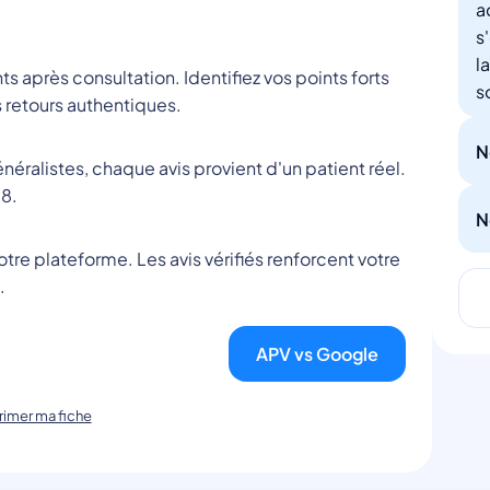
a
s
l
nts après consultation. Identifiez vos points forts
s
 retours authentiques.
N
éralistes, chaque avis provient d'un patient réel.
8.
N
tre plateforme. Les avis vérifiés renforcent votre
.
APV vs Google
imer ma fiche