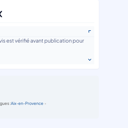
x
is est vérifié avant publication pour
gues :
Aix-en-Provence
•