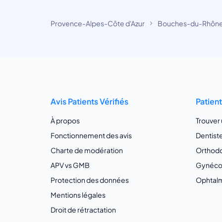
Provence-Alpes-Côte d'Azur
Bouches-du-Rhôn
Avis Patients Vérifiés
Patien
À propos
Trouver
Fonctionnement des avis
Dentist
Charte de modération
Orthodo
APV vs GMB
Gynécol
Protection des données
Ophtalm
Mentions légales
Droit de rétractation