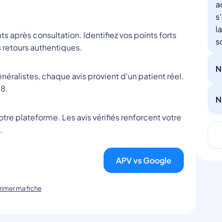
a
s
l
nts après consultation. Identifiez vos points forts
s
 retours authentiques.
N
éralistes, chaque avis provient d'un patient réel.
8.
N
tre plateforme. Les avis vérifiés renforcent votre
.
APV vs Google
imer ma fiche