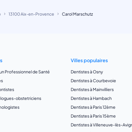
e
13100 Aix-en-Provence
Carol Marschutz
ts
Villes populaires
 un Professionnel de Santé
Dentistes à Osny
es
Dentistes à Courbevoie
ntistes
Dentistes à Mainvilliers
ogues-obstetriciens
Dentistes à Hambach
ologistes
Dentistes à Paris 12ème
Dentistes à Paris 15ème
Dentistes à Villeneuve-lès-Avi