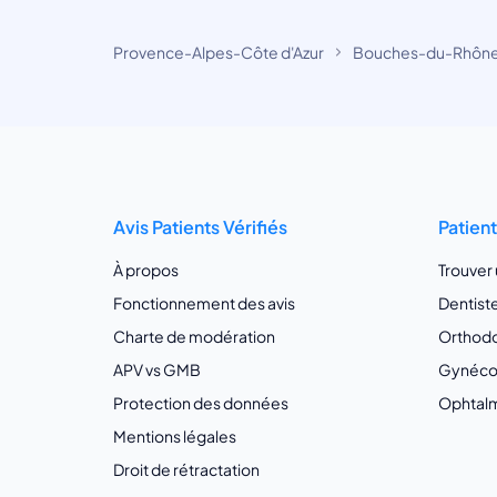
Provence-Alpes-Côte d'Azur
Bouches-du-Rhôn
Avis Patients Vérifiés
Patien
À propos
Trouver
Fonctionnement des avis
Dentist
Charte de modération
Orthodo
APV vs GMB
Gynécol
Protection des données
Ophtalm
Mentions légales
Droit de rétractation