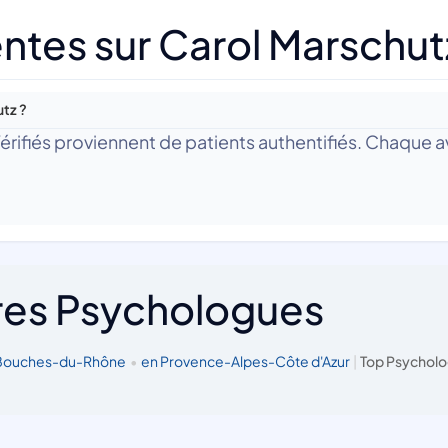
ntes sur Carol Marschut
utz ?
 Vérifiés proviennent de patients authentifiés. Chaque av
res Psychologues
 Bouches-du-Rhône
•
en Provence-Alpes-Côte d'Azur
|
Top Psycholo