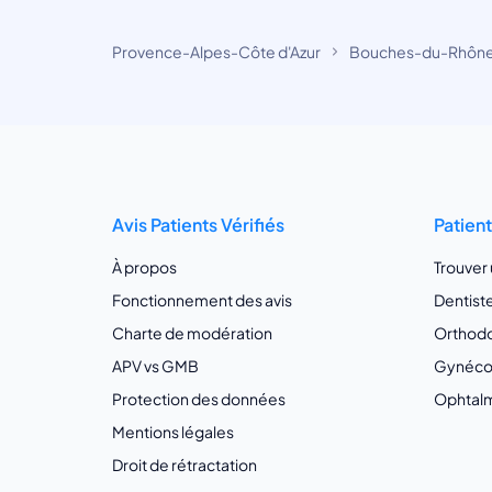
Provence-Alpes-Côte d'Azur
Bouches-du-Rhôn
Avis Patients Vérifiés
Patien
À propos
Trouver
Fonctionnement des avis
Dentist
Charte de modération
Orthodo
APV vs GMB
Gynécol
Protection des données
Ophtalm
Mentions légales
Droit de rétractation