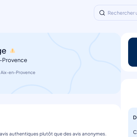
Rechercher un
ge
n-Provence
 Aix-en-Provence
D
C
s avis authentiques plutôt que des avis anonymes.