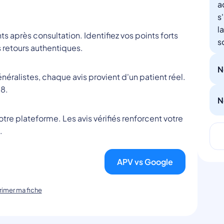
a
s
l
nts après consultation. Identifiez vos points forts
s
 retours authentiques.
N
éralistes, chaque avis provient d'un patient réel.
8.
N
tre plateforme. Les avis vérifiés renforcent votre
.
APV vs Google
imer ma fiche