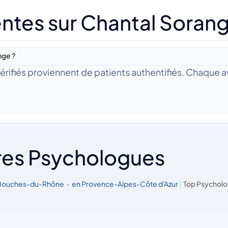
ntes sur Chantal Soran
nge ?
 Vérifiés proviennent de patients authentifiés. Chaque av
res Psychologues
 Bouches-du-Rhône
•
en Provence-Alpes-Côte d'Azur
|
Top Psycholo