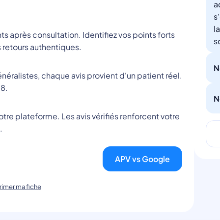
a
s
l
nts après consultation. Identifiez vos points forts
s
 retours authentiques.
N
éralistes, chaque avis provient d'un patient réel.
8.
N
tre plateforme. Les avis vérifiés renforcent votre
.
APV vs Google
imer ma fiche