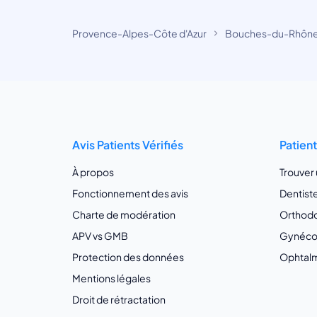
Provence-Alpes-Côte d'Azur
Bouches-du-Rhôn
Avis Patients Vérifiés
Patien
À propos
Trouver
Fonctionnement des avis
Dentist
Charte de modération
Orthodo
APV vs GMB
Gynécol
Protection des données
Ophtalm
Mentions légales
Droit de rétractation