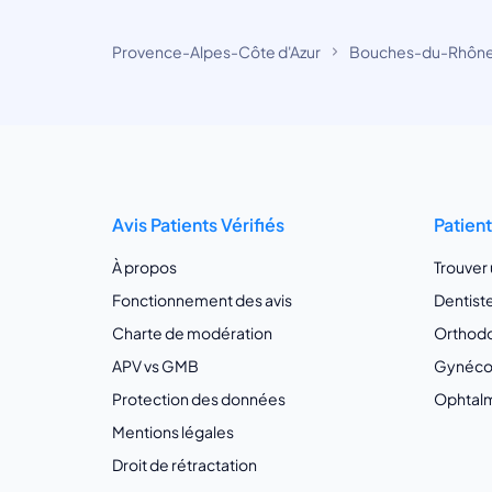
Provence-Alpes-Côte d'Azur
Bouches-du-Rhôn
Avis Patients Vérifiés
Patien
À propos
Trouver
Fonctionnement des avis
Dentist
Charte de modération
Orthodo
APV vs GMB
Gynécol
Protection des données
Ophtalm
Mentions légales
Droit de rétractation