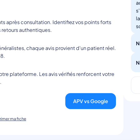
a
s
l
nts après consultation. Identifiez vos points forts
s
 retours authentiques.
N
éralistes, chaque avis provient d'un patient réel.
8.
N
tre plateforme. Les avis vérifiés renforcent votre
.
APV vs Google
imer ma fiche