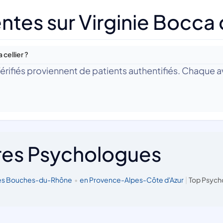
tes sur Virginie Bocca c
 cellier ?
 Vérifiés proviennent de patients authentifiés. Chaque av
res Psychologues
les Bouches-du-Rhône
•
en Provence-Alpes-Côte d'Azur
|
Top Psych