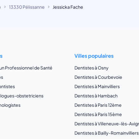
e
13330 Pélissanne
Jessicka Fache
ts
Villes populaires
 un Professionnel de Santé
Dentistes à Osny
es
Dentistes à Courbevoie
ntistes
Dentistes à Mainvilliers
ogues-obstetriciens
Dentistes à Hambach
ologistes
Dentistes à Paris 12ème
Dentistes à Paris 15ème
Dentistes à Villeneuve-lès-Avi
Dentistes à Bailly-Romainvilliers