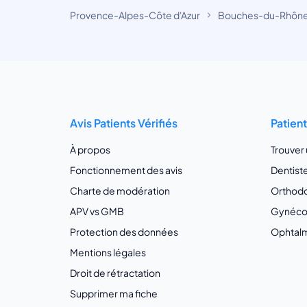
Provence-Alpes-Côte d'Azur
Bouches-du-Rhôn
Avis Patients Vérifiés
Patien
À propos
Trouver
Fonctionnement des avis
Dentist
Charte de modération
Orthodo
APV vs GMB
Gynécol
Protection des données
Ophtalm
Mentions légales
Droit de rétractation
Supprimer ma fiche