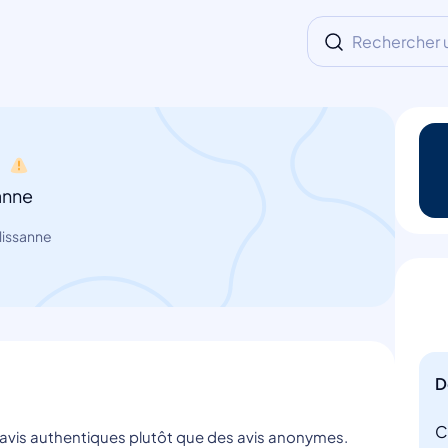
Rechercher un
e
anne
lissanne
D
C
s avis authentiques plutôt que des avis anonymes.