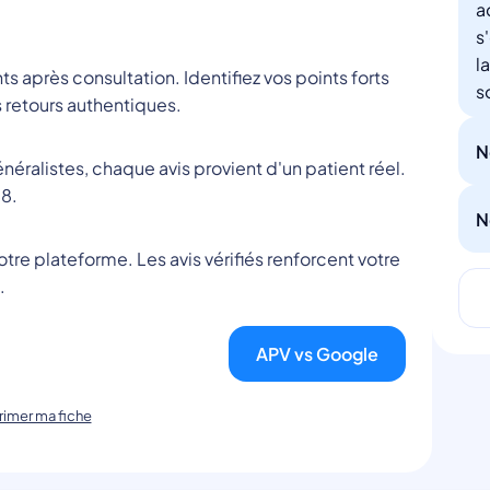
a
s
l
nts après consultation. Identifiez vos points forts
s
 retours authentiques.
N
éralistes, chaque avis provient d'un patient réel.
8.
N
tre plateforme. Les avis vérifiés renforcent votre
.
APV vs Google
imer ma fiche