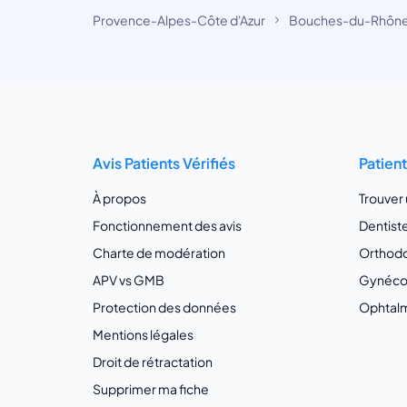
Provence-Alpes-Côte d'Azur
Bouches-du-Rhôn
Avis Patients Vérifiés
Patien
À propos
Trouver
Fonctionnement des avis
Dentist
Charte de modération
Orthodo
APV vs GMB
Gynécol
Protection des données
Ophtalm
Mentions légales
Droit de rétractation
Supprimer ma fiche