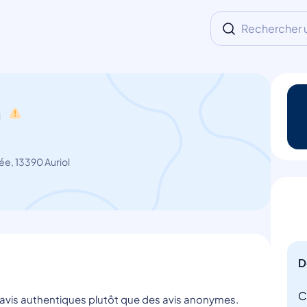
Rechercher un
a
ée, 13390 Auriol
D
C
s avis authentiques plutôt que des avis anonymes.