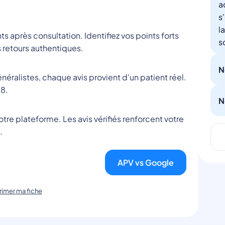
a
s
l
nts après consultation. Identifiez vos points forts
s
 retours authentiques.
N
éralistes, chaque avis provient d'un patient réel.
8.
N
tre plateforme. Les avis vérifiés renforcent votre
.
APV vs Google
imer ma fiche