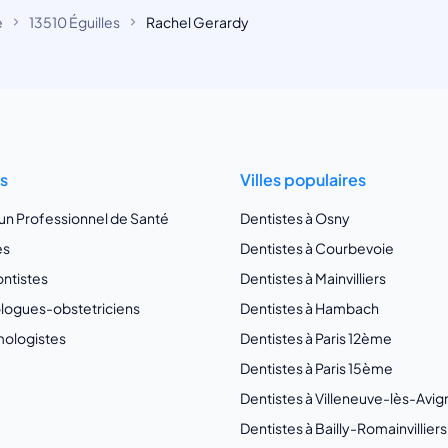
e
13510 Éguilles
Rachel Gerardy
ts
Villes populaires
 un Professionnel de Santé
Dentistes à Osny
es
Dentistes à Courbevoie
ntistes
Dentistes à Mainvilliers
ogues-obstetriciens
Dentistes à Hambach
ologistes
Dentistes à Paris 12ème
Dentistes à Paris 15ème
Dentistes à Villeneuve-lès-Avi
Dentistes à Bailly-Romainvilliers