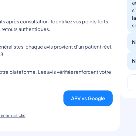
a
s
l
nts après consultation. Identifiez vos points forts
s
 retours authentiques.
N
éralistes, chaque avis provient d'un patient réel.
8.
N
tre plateforme. Les avis vérifiés renforcent votre
.
APV vs Google
imer ma fiche