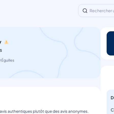
Rechercher un
y
s
 Éguilles
D
C
s avis authentiques plutôt que des avis anonymes.