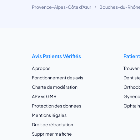
Provence-Alpes-Côte d'Azur
Bouches-du-Rhôn
Avis Patients Vérifiés
Patien
À propos
Trouver
Fonctionnement des avis
Dentist
Charte de modération
Orthodo
APV vs GMB
Gynécol
Protection des données
Ophtalm
Mentions légales
Droit de rétractation
Supprimer ma fiche