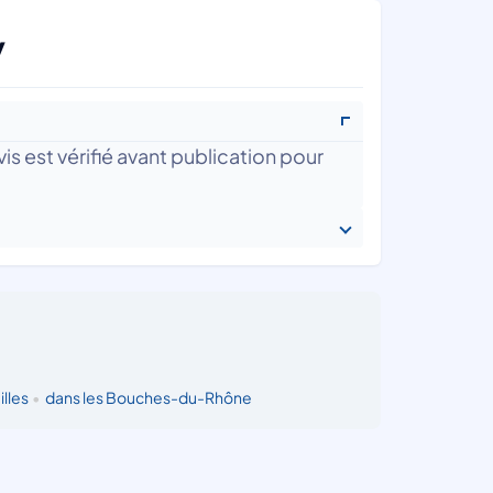
y
is est vérifié avant publication pour
illes
•
dans les Bouches-du-Rhône