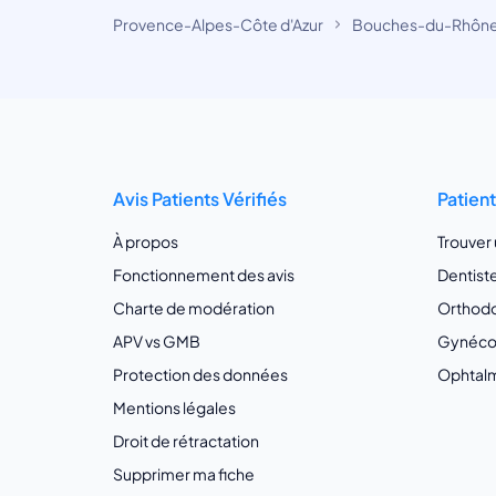
Provence-Alpes-Côte d'Azur
Bouches-du-Rhôn
Avis Patients Vérifiés
Patien
À propos
Trouver
Fonctionnement des avis
Dentist
Charte de modération
Orthodo
APV vs GMB
Gynécol
Protection des données
Ophtalm
Mentions légales
Droit de rétractation
Supprimer ma fiche