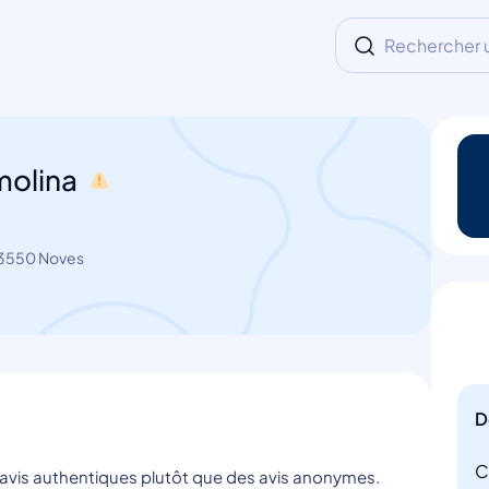
Rechercher un
molina
13550 Noves
D
C
s avis authentiques plutôt que des avis anonymes.