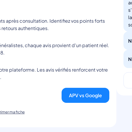
a
s
l
nts après consultation. Identifiez vos points forts
s
 retours authentiques.
N
éralistes, chaque avis provient d'un patient réel.
8.
N
tre plateforme. Les avis vérifiés renforcent votre
.
APV vs Google
imer ma fiche