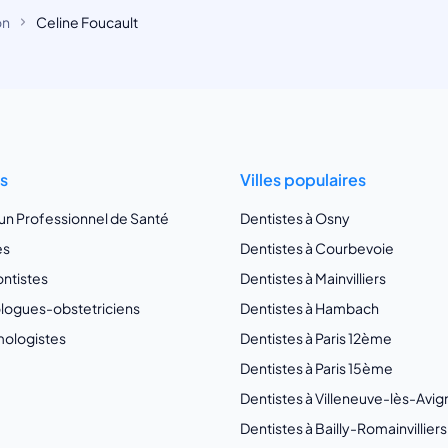
on
Celine Foucault
ts
Villes populaires
 un Professionnel de Santé
Dentistes à Osny
es
Dentistes à Courbevoie
ntistes
Dentistes à Mainvilliers
ogues-obstetriciens
Dentistes à Hambach
ologistes
Dentistes à Paris 12ème
Dentistes à Paris 15ème
Dentistes à Villeneuve-lès-Avi
Dentistes à Bailly-Romainvilliers