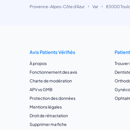
Provence-Alpes-Côte d'Azur
Var
83000 Toul
Avis Patients Vérifiés
Patien
À propos
Trouver
Fonctionnement des avis
Dentist
Charte de modération
Orthodo
APV vs GMB
Gynécol
Protection des données
Ophtalm
Mentions légales
Droit de rétractation
Supprimer ma fiche