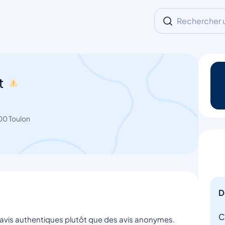
Rechercher un
t
00 Toulon
D
C
s avis authentiques plutôt que des avis anonymes.