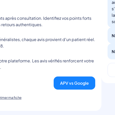
a
s
l
nts après consultation. Identifiez vos points forts
s
 retours authentiques.
N
éralistes, chaque avis provient d'un patient réel.
8.
N
tre plateforme. Les avis vérifiés renforcent votre
.
APV vs Google
imer ma fiche