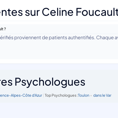
ntes sur Celine Foucaul
lt ?
 Vérifiés proviennent de patients authentifiés. Chaque av
res Psychologues
vence-Alpes-Côte d'Azur
|
Top Psychologues :
Toulon
•
dans le Var