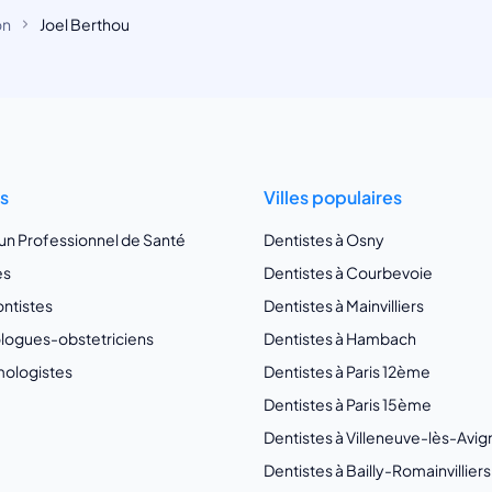
on
Joel Berthou
ts
Villes populaires
 un Professionnel de Santé
Dentistes à Osny
es
Dentistes à Courbevoie
ntistes
Dentistes à Mainvilliers
ogues-obstetriciens
Dentistes à Hambach
ologistes
Dentistes à Paris 12ème
Dentistes à Paris 15ème
Dentistes à Villeneuve-lès-Avi
Dentistes à Bailly-Romainvilliers