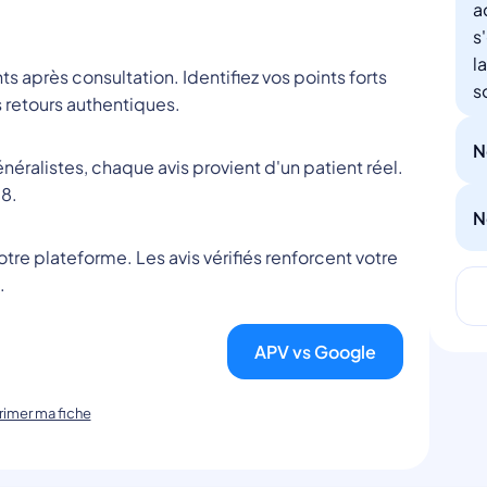
a
s
l
nts après consultation. Identifiez vos points forts
s
 retours authentiques.
N
éralistes, chaque avis provient d'un patient réel.
8.
N
tre plateforme. Les avis vérifiés renforcent votre
.
APV vs Google
imer ma fiche