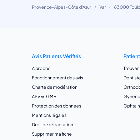
Provence-Alpes-Côte d'Azur
Var
83000 Toul
Avis Patients Vérifiés
Patien
À propos
Trouver
Fonctionnement des avis
Dentist
Charte de modération
Orthodo
APV vs GMB
Gynécol
Protection des données
Ophtalm
Mentions légales
Droit de rétractation
Supprimer ma fiche