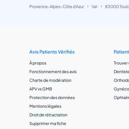
Provence-Alpes-Côte d'Azur
Var
83000 Toul
Avis Patients Vérifiés
Patien
À propos
Trouver
Fonctionnement des avis
Dentist
Charte de modération
Orthodo
APV vs GMB
Gynécol
Protection des données
Ophtalm
Mentions légales
Droit de rétractation
Supprimer ma fiche