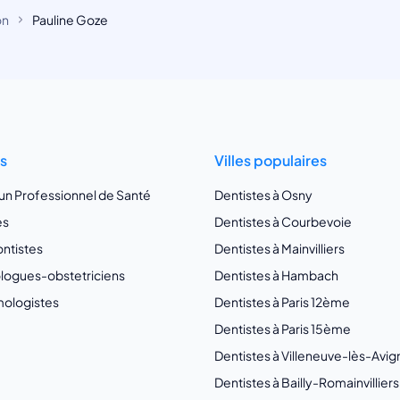
on
Pauline Goze
ts
Villes populaires
 un Professionnel de Santé
Dentistes à Osny
es
Dentistes à Courbevoie
ntistes
Dentistes à Mainvilliers
ogues-obstetriciens
Dentistes à Hambach
ologistes
Dentistes à Paris 12ème
Dentistes à Paris 15ème
Dentistes à Villeneuve-lès-Avi
Dentistes à Bailly-Romainvilliers