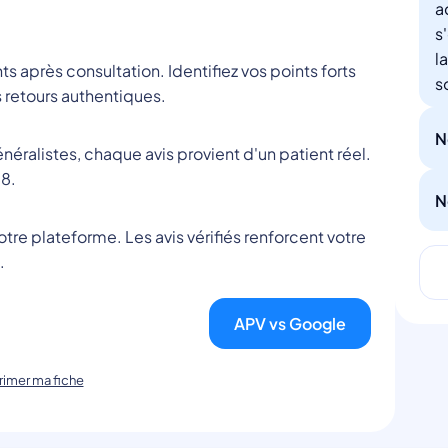
a
s
l
nts après consultation. Identifiez vos points forts
s
 retours authentiques.
N
éralistes, chaque avis provient d'un patient réel.
8.
N
tre plateforme. Les avis vérifiés renforcent votre
.
APV vs Google
imer ma fiche