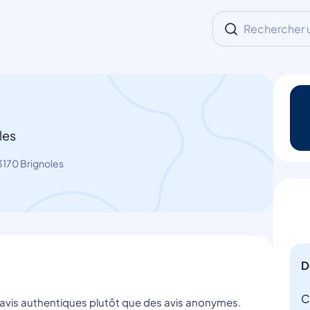
Rechercher un
les
170 Brignoles
D
C
s avis authentiques plutôt que des avis anonymes.