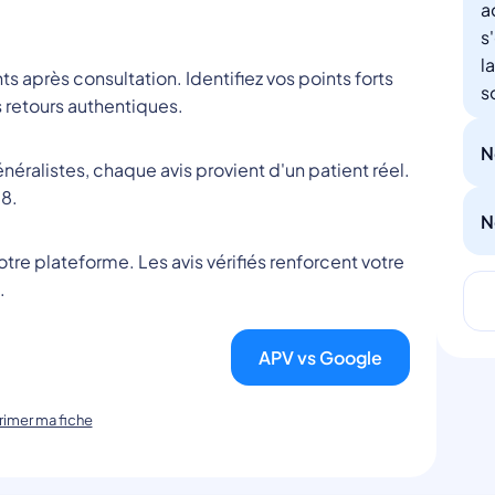
a
s
l
nts après consultation. Identifiez vos points forts
s
 retours authentiques.
N
éralistes, chaque avis provient d'un patient réel.
8.
N
tre plateforme. Les avis vérifiés renforcent votre
.
APV vs Google
imer ma fiche