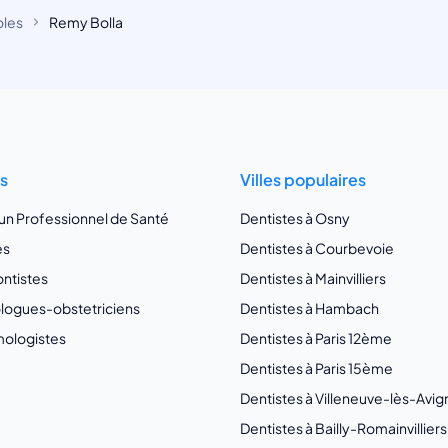
oles
Remy Bolla
ts
Villes populaires
 un Professionnel de Santé
Dentistes à Osny
es
Dentistes à Courbevoie
ntistes
Dentistes à Mainvilliers
ogues-obstetriciens
Dentistes à Hambach
ologistes
Dentistes à Paris 12ème
Dentistes à Paris 15ème
Dentistes à Villeneuve-lès-Avi
Dentistes à Bailly-Romainvilliers