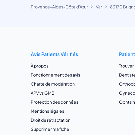
Provence-Alpes-Côte d'Azur
Var
83170 Brign
Avis Patients Vérifiés
Patien
À propos
Trouver
Fonctionnement des avis
Dentist
Charte de modération
Orthodo
APV vs GMB
Gynécol
Protection des données
Ophtalm
Mentions légales
Droit de rétractation
Supprimer ma fiche