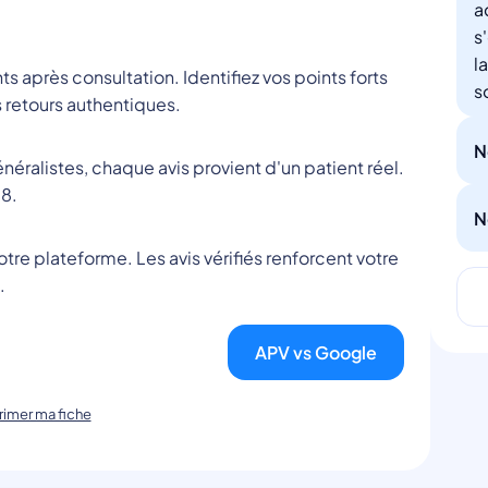
a
s
l
nts après consultation. Identifiez vos points forts
s
 retours authentiques.
N
éralistes, chaque avis provient d'un patient réel.
8.
N
tre plateforme. Les avis vérifiés renforcent votre
.
APV vs Google
imer ma fiche