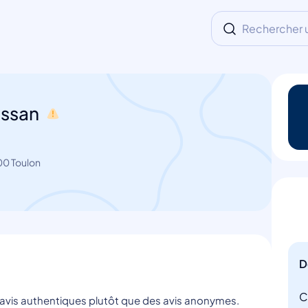
Rechercher un
ussan
00 Toulon
D
C
s avis authentiques plutôt que des avis anonymes.