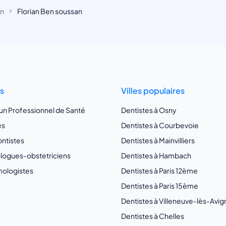
on
Florian Ben soussan
ts
Villes populaires
 un Professionnel de Santé
Dentistes à Osny
es
Dentistes à Courbevoie
ntistes
Dentistes à Mainvilliers
ogues-obstetriciens
Dentistes à Hambach
ologistes
Dentistes à Paris 12ème
Dentistes à Paris 15ème
Dentistes à Villeneuve-lès-Avi
Dentistes à Chelles