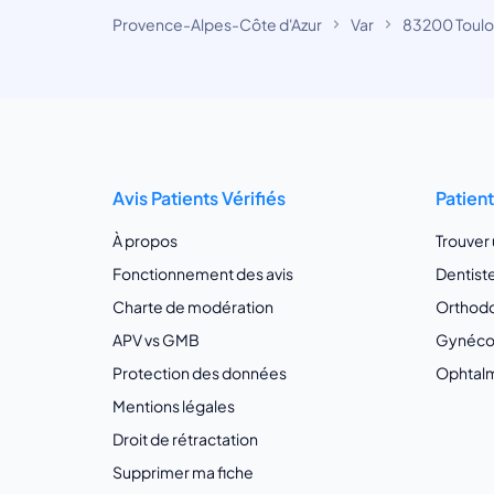
Provence-Alpes-Côte d'Azur
Var
83200 Toul
Avis Patients Vérifiés
Patien
À propos
Trouver
Fonctionnement des avis
Dentist
Charte de modération
Orthodo
APV vs GMB
Gynécol
Protection des données
Ophtalm
Mentions légales
Droit de rétractation
Supprimer ma fiche