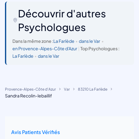
Découvrir d'autres
Psychologues
Dans la même zone :
La Farlède
•
dans le Var
•
en Provence-Alpes-Côte d'Azur
|
Top Psychologues :
La Farlède
•
dans le Var
Provence-Alpes-Côte d'Azur
Var
83210 La Farlède
Sandra Recolin-lebaillif
Avis Patients Vérifiés