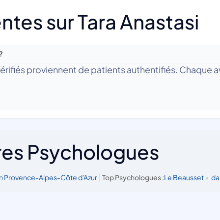
tes sur Tara Anastasi
?
 Vérifiés proviennent de patients authentifiés. Chaque av
res Psychologues
n Provence-Alpes-Côte d'Azur
|
Top Psychologues :
Le Beausset
•
da