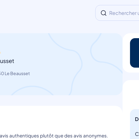
Rechercher un
usset
30 Le Beausset
D
C
s avis authentiques plutôt que des avis anonymes.