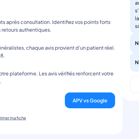
a
s
l
nts après consultation. Identifiez vos points forts
s
 retours authentiques.
N
éralistes, chaque avis provient d'un patient réel.
8.
N
tre plateforme. Les avis vérifiés renforcent votre
.
APV vs Google
imer ma fiche