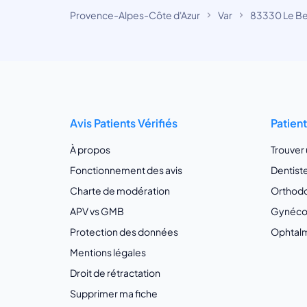
Provence-Alpes-Côte d'Azur
Var
83330 Le B
Avis Patients Vérifiés
Patien
À propos
Trouver
Fonctionnement des avis
Dentist
Charte de modération
Orthodo
APV vs GMB
Gynécol
Protection des données
Ophtalm
Mentions légales
Droit de rétractation
Supprimer ma fiche